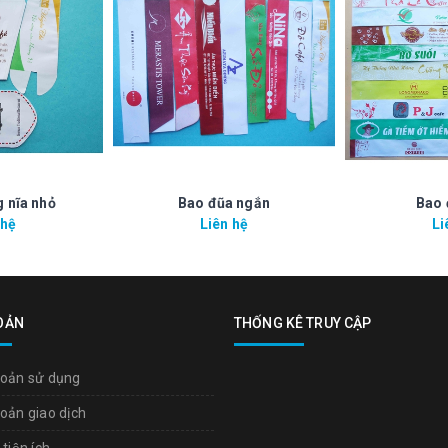
 nĩa nhỏ
Bao đũa ngắn
Bao 
 hệ
Liên hệ
Li
OẢN
THỐNG KÊ TRUY CẬP
oản sử dụng
oản giao dịch