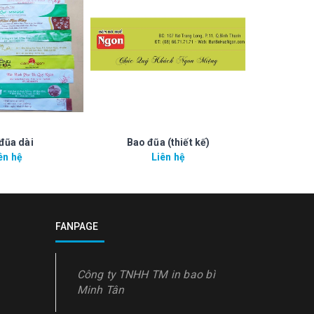
đũa dài
Bao đũa (thiết kế)
ên hệ
Liên hệ
FANPAGE
Công ty TNHH TM in bao bì
Minh Tân