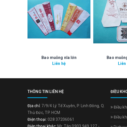
Bao muỗng nĩa lớn
Bao muỗng
Liên hệ
Liên
THÔNG TIN LIÊN HỆ
ĐIỀU KH
Địa chỉ:
7/9/4 Lý Tế Xuyên, P. Linh Đông, Q.
Điều kh
Thủ Đức, TP. HCM
Điều kh
Điện thoại:
028 37206061
Điện thoại khác:
Mr. Tân
0903.949.127
-